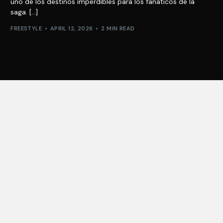
uno de los destinos imperdibles para los fanáticos de la
saga. […]
FREESTYLE
APRIL 12, 2026
2 MIN READ